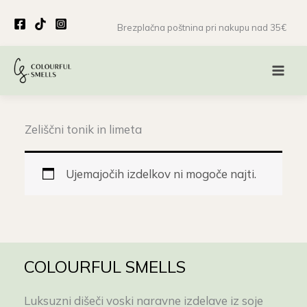
Skip
to
Brezplačna poštnina pri nakupu nad 35€
content
Zeliščni tonik in limeta
Ujemajočih izdelkov ni mogoče najti.
COLOURFUL SMELLS
Luksuzni dišeči voski naravne izdelave iz soje