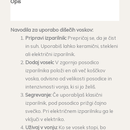
Opis
Dodatne podrobnosti
Navodila za uporabo dišečih voskov:
Pripravi izparilnik:
Prepričaj se, da je čist
in suh. Uporabiš lahko keramični, stekleni
ali električni izparilnik.
Dodaj vosek:
V zgornjo posodico
izparilnika položi en ali več koščkov
voska, odvisno od velikosti posodice in
intenzivnosti vonja, ki si jo želiš.
Segrevanje:
Če uporabljaš klasični
izparilnik, pod posodico prižgi čajno
svečko. Pri električnem izparilniku ga le
vključi v elektriko.
Uživaj v vonju:
Ko se vosek stopi, bo