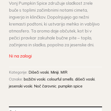
Vonj Pumpkin Spice združuje sladkost zrele
buče s toplimi začimbnimi notami cimeta,
ingverja in klinčkov. Dopolnjujejo ga nežni
kremasti podtoni, ki ustvarijo mehko in vabljivo
atmosfero. Ta aroma daje občutek, kot bi v
pečici pravkar zakuhale bučne pite – topla,
začinjena in sladka, popolna za jesenske dni.
Ni na zalogi
Kategorije:
Dišeči voski
,
Miniji
,
MIR
Oznake:
božični voski
,
colourful smells
,
dišeči voski
,
jesenski voski
,
Noč čarovnic
,
pumpkin spice