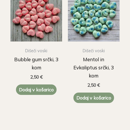
Dišeči voski
Dišeči voski
Bubble gum srčki, 3
Mentol in
kom
Evkaliptus srčki, 3
kom
2,50
€
2,50
€
Dodaj v košarico
Dodaj v košarico