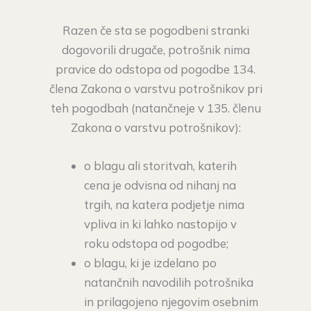
Razen če sta se pogodbeni stranki
dogovorili drugače, potrošnik nima
pravice do odstopa od pogodbe 134.
člena Zakona o varstvu potrošnikov pri
teh pogodbah (natančneje v 135. členu
Zakona o varstvu potrošnikov):
o blagu ali storitvah, katerih
cena je odvisna od nihanj na
trgih, na katera podjetje nima
vpliva in ki lahko nastopijo v
roku odstopa od pogodbe;
o blagu, ki je izdelano po
natančnih navodilih potrošnika
in prilagojeno njegovim osebnim