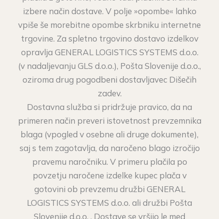
izbere način dostave. V polje »opombe« lahko
vpiše še morebitne opombe skrbniku internetne
trgovine. Za spletno trgovino dostavo izdelkov
opravlja GENERAL LOGISTICS SYSTEMS d.o.o.
(v nadaljevanju GLS d.o.o.), Pošta Slovenije d.o.o.,
oziroma drug pogodbeni dostavljavec Dišečih
zadev.
Dostavna služba si pridržuje pravico, da na
primeren način preveri istovetnost prevzemnika
blaga (vpogled v osebne ali druge dokumente),
saj s tem zagotavlja, da naročeno blago izročijo
pravemu naročniku. V primeru plačila po
povzetju naročene izdelke kupec plača v
gotovini ob prevzemu družbi GENERAL
LOGISTICS SYSTEMS d.o.o. ali družbi Pošta
Slovenije d.o.o. . Dostave se vršijo le med