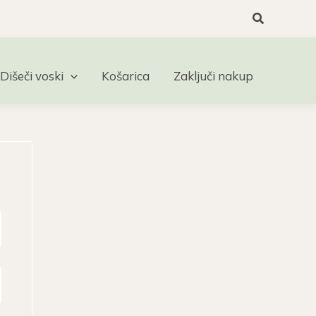
Search
Dišeči voski
Košarica
Zaključi nakup