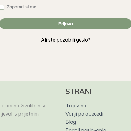
Zapomni si me
Prijava
Ali ste pozabili geslo?
STRANI
irani na živalih in so
Trgovina
evali s prijetnim
Vonji po abecedi
Blog
Pogoji poslovanja