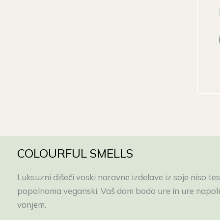
COLOURFUL SMELLS
Luksuzni dišeči voski naravne izdelave iz soje niso test
popolnoma veganski. Vaš dom bodo ure in ure napolnj
vonjem.