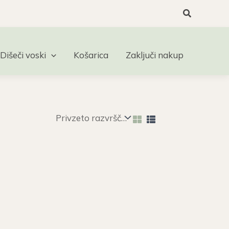
Search
Dišeči voski
Košarica
Zaključi nakup