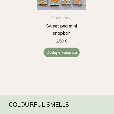
Dišeči voski
Sweet pea mini
snapbar
2,50
€
Dodaj v košarico
COLOURFUL SMELLS