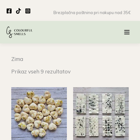
Skip
to
Brezplačna poštnina pri nakupu nad 35€
content
Zima
Prikaz vseh 9 rezultatov