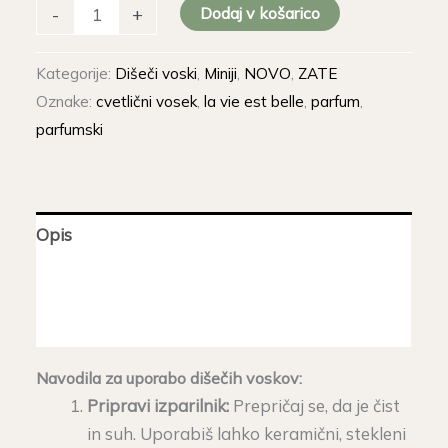
La
Dodaj v košarico
-
+
vie
est
Kategorije:
Dišeči voski
,
Miniji
,
NOVO
,
ZATE
Belle
Oznake:
cvetlični vosek
,
la vie est belle
,
parfum
,
pentljice
parfumski
mix,
3
kom
količina
Opis
Dodatne podrobnosti
Mnenja (0)
Navodila za uporabo dišečih voskov:
Pripravi izparilnik:
Prepričaj se, da je čist
in suh. Uporabiš lahko keramični, stekleni