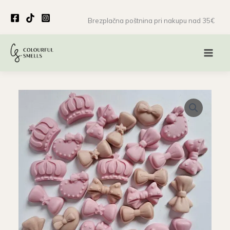
Skip
to
Brezplačna poštnina pri nakupu nad 35€
content