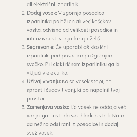
ali električni izparilnik.
Dodaj vosek:
V zgornjo posodico
izparilnika položi en ali več koščkov
voska, odvisno od velikosti posodice in
intenzivnosti vonja, ki si jo želiš.
Segrevanje:
Če uporabljaš klasični
izparilnik, pod posodico prižgi čajno
svečko. Pri električnem izparilniku ga le
vključi v elektriko.
Uživaj v vonju:
Ko se vosek stopi, bo
sprostil čudovit vonj, ki bo napolnil tvoj
prostor.
Zamenjava voska:
Ko vosek ne oddaja več
vonja, ga pusti, da se ohladi in strdi. Nato
ga nežno odstrani iz posodice in dodaj
svež vosek.