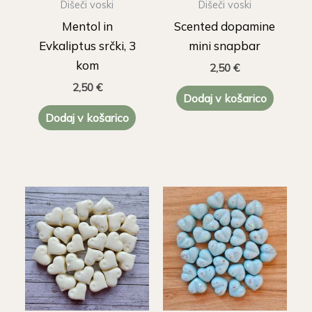
Dišeči voski
Dišeči voski
Mentol in
Scented dopamine
Evkaliptus srčki, 3
mini snapbar
kom
2,50
€
2,50
€
Dodaj v košarico
Dodaj v košarico