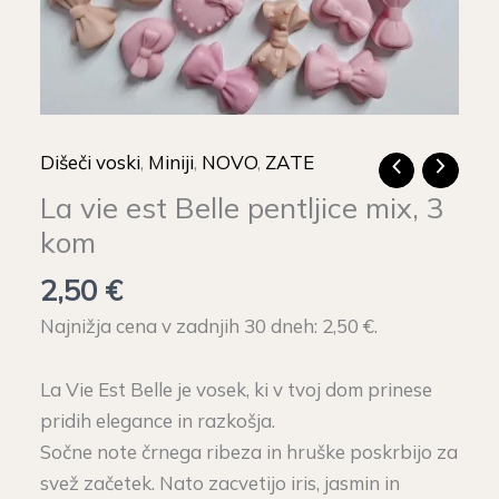
Dišeči voski
,
Miniji
,
NOVO
,
ZATE
La vie est Belle pentljice mix, 3
kom
2,50
€
Najnižja cena v zadnjih 30 dneh:
2,50
€
.
La Vie Est Belle je vosek, ki v tvoj dom prinese
pridih elegance in razkošja.
Sočne note črnega ribeza in hruške poskrbijo za
svež začetek. Nato zacvetijo iris, jasmin in